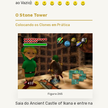
ao Vazio
:
O
Stone Tower
Colocando os Clones em Prática
Figura 265
Saia do
Ancient Castle of Ikana
e entre na