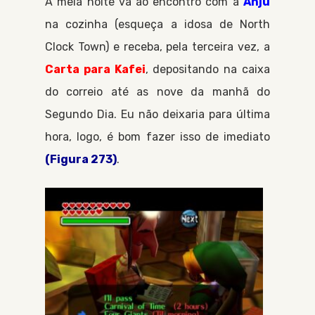
À meia noite vá ao encontro com a
Anju
na cozinha (esqueça a idosa de
North
Clock Town
) e receba, pela terceira vez, a
Carta para Kafei
, depositando na caixa
do correio até as nove da manhã do
Segundo Dia
. Eu não deixaria para última
hora, logo, é bom fazer isso de imediato
(Figura 273)
.