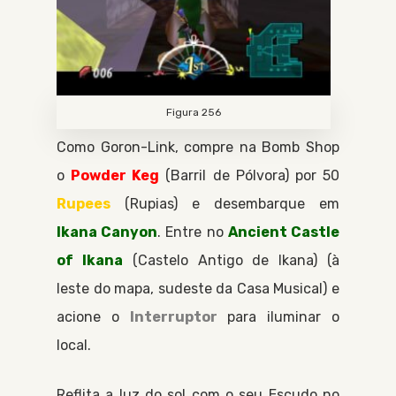
Figura 256
Como
Goron-Link
, compre na
Bomb Shop
o
Powder Keg
Barril de Pólvora
por 50
Rupees
Rupias
e desembarque em
Ikana Canyon
. Entre no
Ancient Castle
of Ikana
Castelo Antigo de Ikana
(à
leste do mapa, sudeste da
Casa Musical
) e
acione o
Interruptor
para iluminar o
local.
Reflita a luz do sol com o seu
Escudo
no