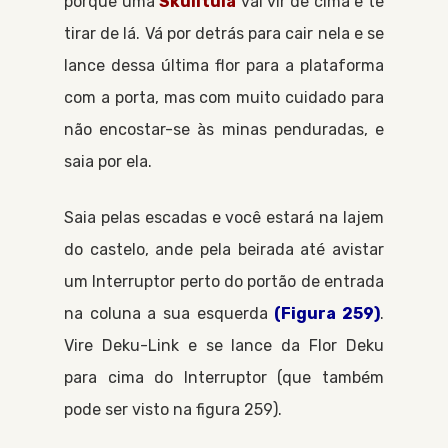
porque uma
Skulltula
vai vir de cima e te
tirar de lá. Vá por detrás para cair nela e se
lance dessa última flor para a plataforma
com a porta, mas com muito cuidado para
não encostar-se às minas penduradas, e
saia por ela.
Saia pelas escadas e você estará na lajem
do castelo, ande pela beirada até avistar
um
Interruptor
perto do portão de entrada
na coluna a sua esquerda
(Figura 259)
.
Vire
Deku-Link
e se lance da
Flor Deku
para cima do
Interruptor
(que também
pode ser visto na figura 259).