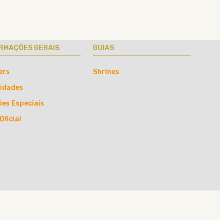
RMAÇÕES GERAIS
GUIAS
ers
Shrines
lidades
ões Especiais
Oficial