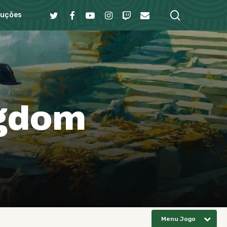
search
Twitter
Facebook
Youtube
Instagram
Twitch
Email
duções
g
d
o
m
Menu Jogo