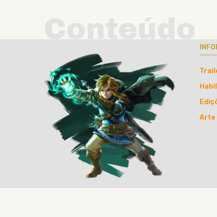
Conteúdo
INFO
Trail
Habi
Ediç
Arte 