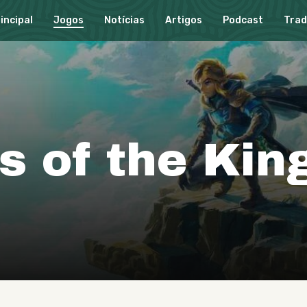
incipal
Jogos
Notícias
Artigos
Podcast
Tra
s
o
f
t
h
e
K
i
n