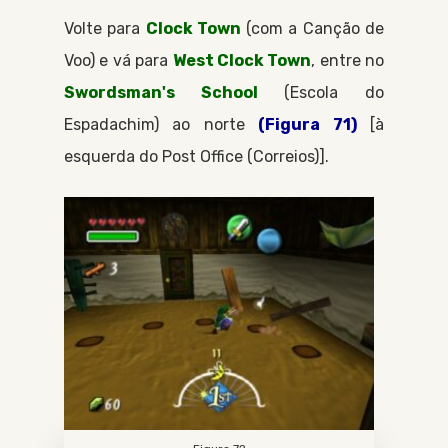
Volte para
Clock Town
(com a
Canção de
Voo
) e vá para
West Clock Town
, entre no
Swordsman's School
Escola do
Espadachim
ao norte
(Figura 71)
[à
esquerda do
Post Office
Correios
].