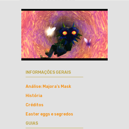
INFORMAÇÕES GERAIS
Análise: Majora’s Mask
História
Créditos
Easter eggs e segredos
GUIAS