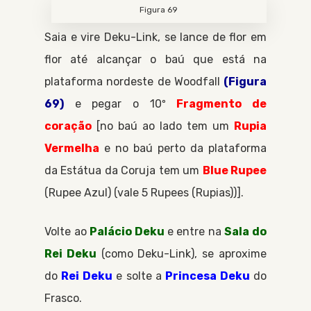
Figura 69
Saia e vire
Deku-Link
, se lance de flor em
flor até alcançar o baú que está na
plataforma nordeste de
Woodfall
(Figura
69)
e pegar o 10º
Fragmento de
coração
[no baú ao lado tem um
Rupia
Vermelha
e no baú perto da plataforma
da
Estátua da Coruja
tem um
Blue Rupee
Rupee Azul
(vale 5
Rupees
Rupias
)].
Volte ao
Palácio Deku
e entre na
Sala do
Rei Deku
(como
Deku-Link
), se aproxime
do
Rei Deku
e solte a
Princesa Deku
do
Frasco
.