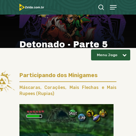
Menu
Skip
search
to
Close
main
Menu
content
D
e
t
o
n
a
d
o
-
P
a
r
t
e
5
Menu Jogo
Participando dos Minigames
Máscaras, Corações, Mais
Flechas
e Mais
Rupees
Rupias