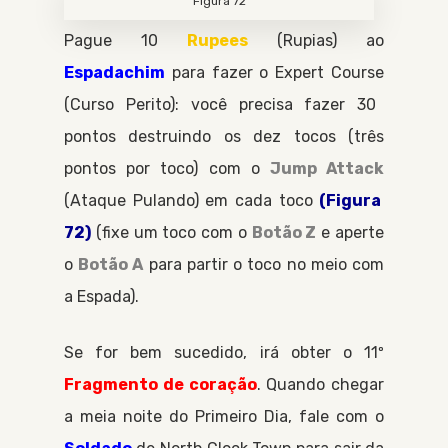
Figura 72
Pague 10
Rupees
Rupias
ao
Espadachim
para fazer o
Expert Course
Curso Perito
: você precisa fazer 30
pontos destruindo os dez tocos (três
pontos por toco) com o
Jump Attack
Ataque Pulando
em cada toco
(Figura
72)
(fixe um toco com o
Botão Z
e aperte
o
Botão A
para partir o toco no meio com
a
Espada
).
Se for bem sucedido, irá obter o 11º
Fragmento de coração
. Quando chegar
a meia noite do
Primeiro Dia
, fale com o