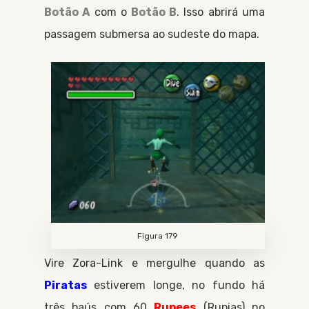
Botão A
com o
Botão B
. Isso abrirá uma
passagem submersa ao sudeste do mapa.
Figura 179
Vire
Zora-Link
e mergulhe quando as
Piratas
estiverem longe, no fundo há
três baús com 60
Rupees
Rupias
no