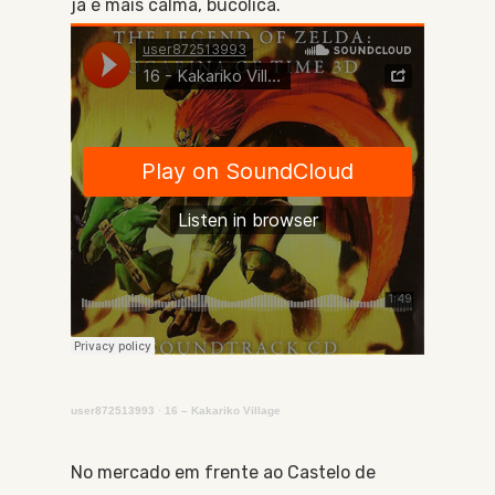
já é mais calma, bucólica.
user872513993
·
16 – Kakariko Village
No mercado em frente ao Castelo de