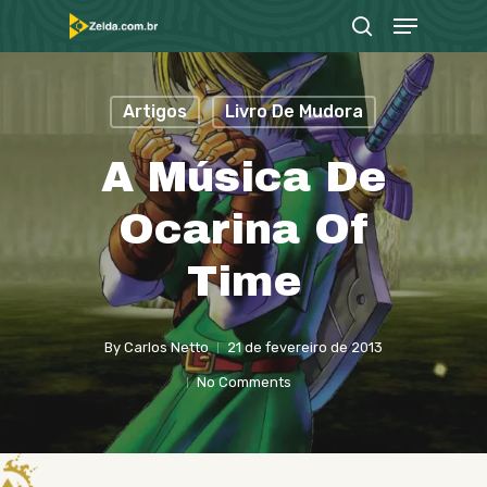
Menu
Skip
search
to
Close
main
Menu
Artigos
Livro De Mudora
content
A Música De
Ocarina Of
Time
By
Carlos Netto
21 de fevereiro de 2013
No Comments