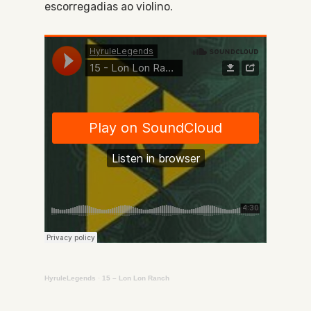
escorregadias ao violino.
HyruleLegends
·
15 – Lon Lon Ranch