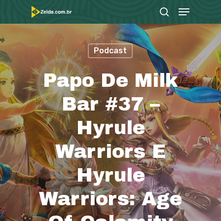
Menu
Skip
search
to
Close
main
Menu
Podcast
content
Papo De Milk
Bar #37 –
Hyrule
Warriors E
Hyrule
Warriors: Age