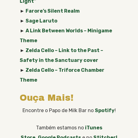
Light”
►
Farore’s Silent Realm
►
Sage Laruto
►
A Link Between Worlds – Minigame
Theme
►
Zelda Cello – Link to the Past –
Safety in the Sanctuary cover
►
Zelda Cello – Triforce Chamber
Theme
Ouça Mais!
Encontre o Papo de Milk Bar no
Spotify
!
Também estamos no
iTunes
Store
,
Google Podcasts
e no
Stitcher!