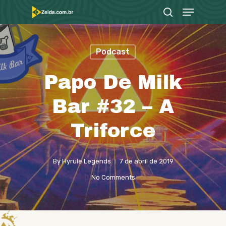
Menu
Skip
search
to
Close
main
Menu
Podcast
content
Papo De Milk
Bar #32 – A
Triforce
By
Hyrule Legends
7 de abril de 2019
No Comments