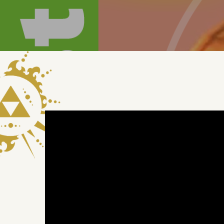
Hit enter to search or ESC to close