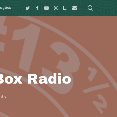
search
Twitter
Facebook
Youtube
Instagram
Twitch
Email
duções
Box Radio
nts