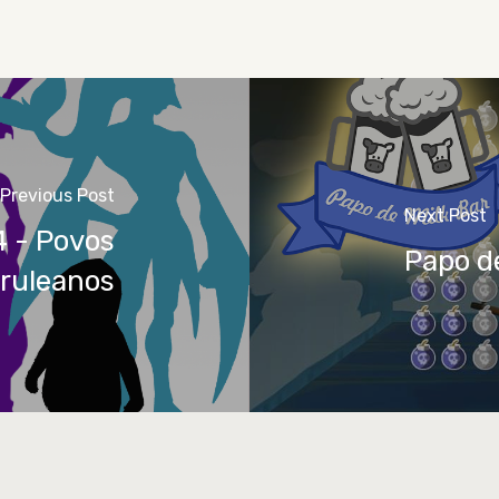
Previous Post
Next Post
4 - Povos
Papo d
ruleanos