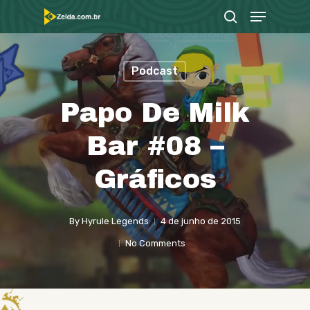
Menu
Skip
search
to
Close
main
Menu
Podcast
content
Papo De Milk
Bar #08 –
Gráficos
By
Hyrule Legends
4 de junho de 2015
No Comments