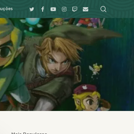
search
Twitter
Facebook
Youtube
Instagram
Twitch
Email
duções