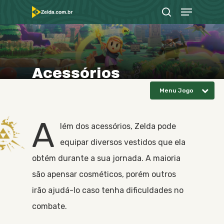
Menu
Skip
search
to
Close
main
Menu
content
A
c
e
s
s
ó
r
i
o
s
Menu Jogo
A
lém dos acessórios, Zelda pode
equipar diversos vestidos que ela
obtém durante a sua jornada. A maioria
são apensar cosméticos, porém outros
irão ajudá-lo caso tenha dificuldades no
combate.