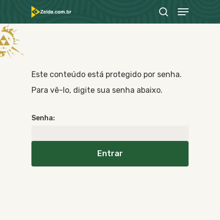
Menu
Skip
search
to
Close
main
Menu
content
Este conteúdo está protegido por senha.
Para vê-lo, digite sua senha abaixo.
Senha: